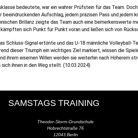
ngsklasse bedeutete, war ein wahrer Prüfstein für das Team. Doc
eder beeindruckenden Aufschlag, jedem präzisen Pass und jedem kr
hnischen Brillanz zeigte das Team auch eine bemerkenswerte ment
ämpften sich Punkt für Punkt voran und ließen sich von Rücks
das Schluss-Signal ertönte und das U-18 männliche Volleyball-Te
d dieser Triumph ein wichtiges Ziel markiert, wissen die Spieler
t und ihrem eisernen Willen werden sie weiterhin nach Höherem s
 sich ihnen in den Weg stellt. (10.03.2024)
SAMSTAGS TRAINING
Theodor-Storm-Grundschule
Hobrechtstraße 76
12043 Berlin