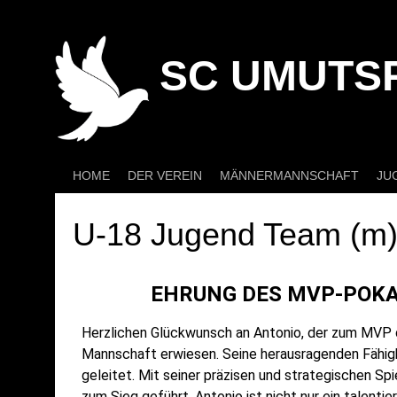
SC UMUTSP
HOME
DER VEREIN
MÄNNERMANNSCHAFT
JU
U-18 Jugend Team (m
EHRUNG DES MVP-POKAL
Herzlichen Glückwunsch an Antonio, der zum MVP de
Mannschaft erwiesen. Seine herausragenden Fähigke
geleitet. Mit seiner präzisen und strategischen 
zum Sieg geführt. Antonio ist nicht nur ein talenti