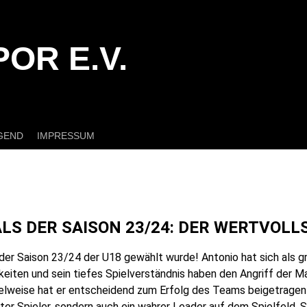
OR E.V.
GEND
IMPRESSUM
)
S DER SAISON 23/24: DER WERTVOLLS
r Saison 23/24 der U18 gewählt wurde! Antonio hat sich als gra
iten und sein tiefes Spielverständnis haben den Angriff der M
Spielweise hat er entscheidend zum Erfolg des Teams beigetrag
erter Spieler, sondern auch ein wahrer Leader auf dem Spielfeld.