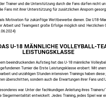
 der Trainer und die Unterstützung durch die Fans dürfen nicht u
ie Fans mit ihrer Unterstützung für zusätzlichen Ansporn gesorg
nn als Motivation für zukünftige Wettbewerbe dienen. Die U18-M
er Arbeit und Teamgeist große Erfolge möglich sind. Herzliche
.06.2024)
DAS U-18 MÄNNLICHE VOLLEYBALL-TE
LEISTUNGSKLASSE
inem beeindruckenden Aufstieg hat das U-18 männliche Volleyba
tgefundenen Turnier die Erste Leistungsklasse erobert. Mit une
rbeit und unzähligen Stunden intensiven Trainings haben diese j
en überschritten, sondern auch die Erwartungen ihrer Fans und 
onderes war. Unter der fachkundigen Anleitung ihres Trainers/Tr
he Siegermentalität entwickelt. Jedes Training, jedes Spiel war 